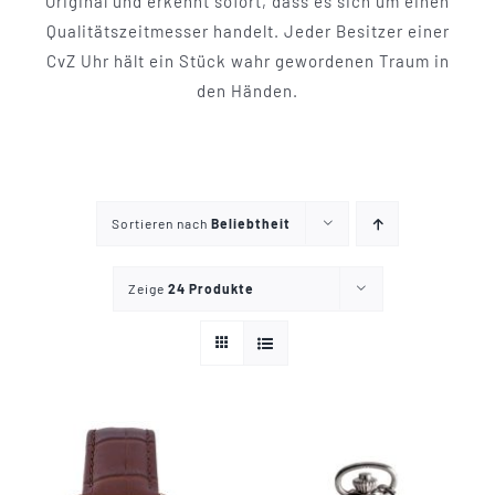
Original und erkennt sofort, dass es sich um einen
Mechanikuhren
Qualitätszeitmesser handelt. Jeder Besitzer einer
CvZ Uhr hält ein Stück wahr gewordenen Traum in
Active Watches
den Händen.
Tourbillons
News
Sortieren nach
Beliebtheit
Zeige
24 Produkte
Geschichte
Händler
Kontakt