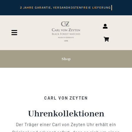
Zum
Inhalt
springen
Toggle
Navigation
Suche
nach:
Shop
Start
Shop
CARL VON ZEYTEN
Uhrenkollektionen
Automatikuhren
Der Träger einer Carl von Zeyten Uhr erhält ein