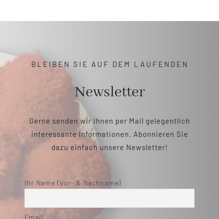
BLEIBEN SIE AUF DEM LAUFENDEN
Newsletter
Gerne senden wir Ihnen per Mail gelegentlich
interessante Informationen. Abonnieren Sie
dazu einfach unsere Newsletter!
Ihr Name (Vor- & Nachname)
Email