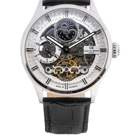
Mechanikuhren
Active Watches
Tourbillons
News
Geschichte
Händler
Kontakt