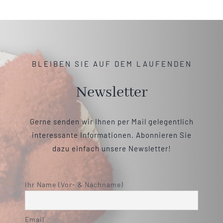
BLEIBEN SIE AUF DEM LAUFENDEN
Newsletter
Gerne senden wir Ihnen per Mail gelegentlich
interessante Informationen. Abonnieren Sie
dazu einfach unsere Newsletter!
Ihr Name (Vor- & Nachname)
Email