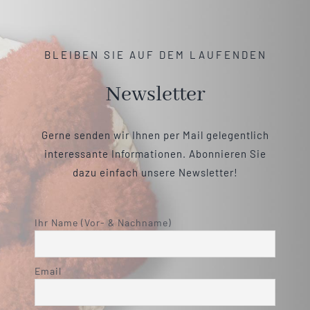
BLEIBEN SIE AUF DEM LAUFENDEN
Newsletter
Gerne senden wir Ihnen per Mail gelegentlich
interessante Informationen. Abonnieren Sie
dazu einfach unsere Newsletter!
Ihr Name (Vor- & Nachname)
Email