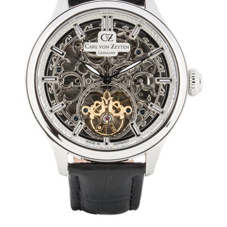
Mechanikuhren
Active Watches
Tourbillons
News
Geschichte
Händler
Kontakt