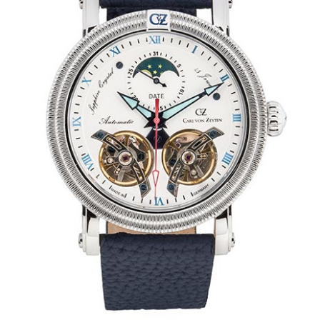
Mechanikuhren
Active Watches
Tourbillons
News
Geschichte
Händler
Kontakt