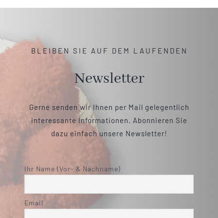
BLEIBEN SIE AUF DEM LAUFENDEN
Newsletter
Gerne senden wir Ihnen per Mail gelegentlich
interessante Informationen. Abonnieren Sie
dazu einfach unsere Newsletter!
Ihr Name (Vor- & Nachname)
Email