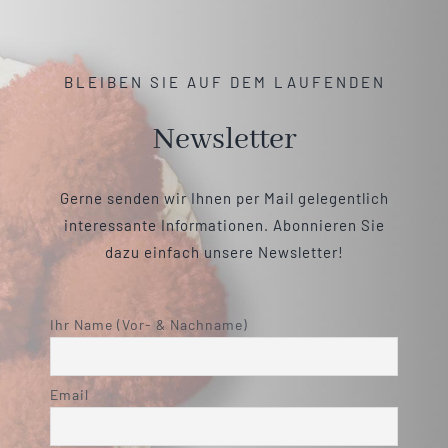
BLEIBEN SIE AUF DEM LAUFENDEN
Newsletter
Gerne senden wir Ihnen per Mail gelegentlich
interessante Informationen. Abonnieren Sie
dazu einfach unsere Newsletter!
Ihr Name (Vor- & Nachname)
Email