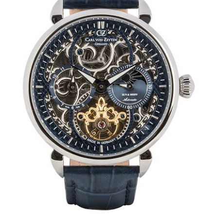
Mechanikuhren
Active Watches
Tourbillons
News
Geschichte
Händler
Kontakt