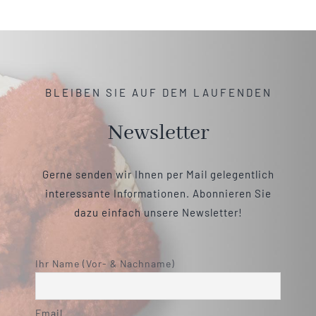
BLEIBEN SIE AUF DEM LAUFENDEN
Newsletter
Gerne senden wir Ihnen per Mail gelegentlich
interessante Informationen. Abonnieren Sie
dazu einfach unsere Newsletter!
Ihr Name (Vor- & Nachname)
Email