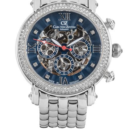
Mechanikuhren
Active Watches
Tourbillons
News
Geschichte
Händler
Kontakt