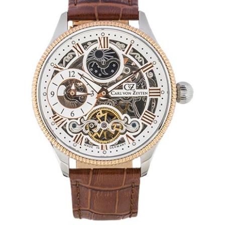
Mechanikuhren
Active Watches
Tourbillons
News
Geschichte
Händler
Kontakt