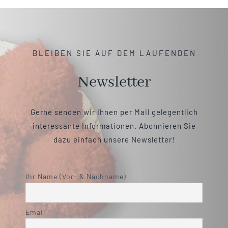
BLEIBEN SIE AUF DEM LAUFENDEN
Newsletter
Gerne senden wir Ihnen per Mail gelegentlich
interessante Informationen. Abonnieren Sie
dazu einfach unsere Newsletter!
Ihr Name (Vor- & Nachname)
Email