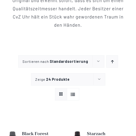
Original und erkennt sofort, dass es sich um einen
Mechanikuhren
Qualitätszeitmesser handelt. Jeder Besitzer einer
CvZ Uhr hält ein Stück wahr gewordenen Traum in
Active Watches
den Händen.
Tourbillons
News
Sortieren nach
Standardsortierung
Zeige
24 Produkte
Geschichte
Händler
Kontakt
Black Forest
Starzach