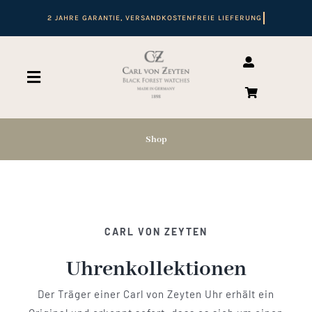
Zum
Inhalt
springen
Toggle
Navigation
Suche
nach:
Shop
Start
Shop
CARL VON ZEYTEN
Uhrenkollektionen
Automatikuhren
Der Träger einer Carl von Zeyten Uhr erhält ein