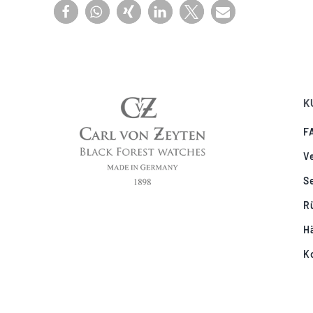
K
F
V
S
R
H
K