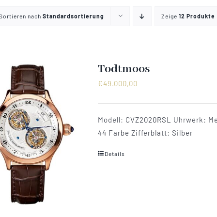
Sortieren nach
Standardsortierung
Zeige
12 Produkte
Todtmoos
€
49.000,00
Modell: CVZ2020RSL Uhrwerk: Mech
44 Farbe Zifferblatt: Silber
Details