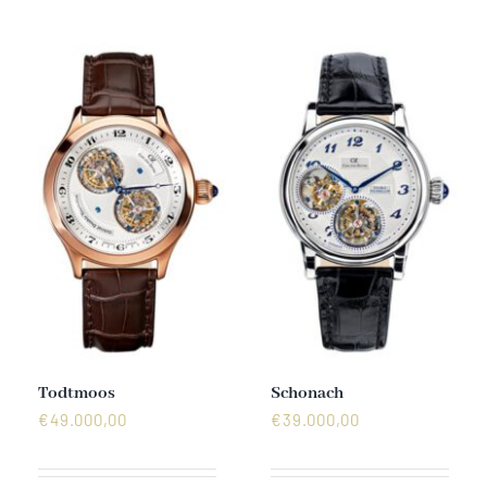
Mechanikuhren
Active Watches
Tourbillons
News
Geschichte
Händler
Todtmoos
Schonach
€
49.000,00
€
39.000,00
Kontakt