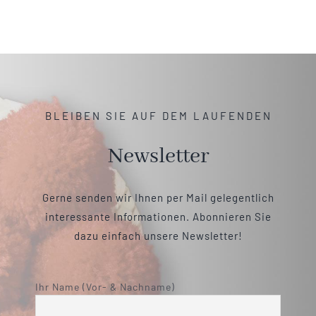
BLEIBEN SIE AUF DEM LAUFENDEN
Newsletter
Gerne senden wir Ihnen per Mail gelegentlich
interessante Informationen. Abonnieren Sie
dazu einfach unsere Newsletter!
Ihr Name (Vor- & Nachname)