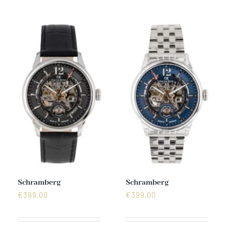
Mechanikuhren
Active Watches
Tourbillons
News
Geschichte
Händler
Schramberg
Schramberg
€
399,00
€
399,00
Kontakt