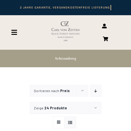
Zum
Inhalt
springen
Toggle
Navigation
Suche
nach:
Schramberg
Start
Sortieren nach
Preis
Shop
Zeige
24 Produkte
Automatikuhren