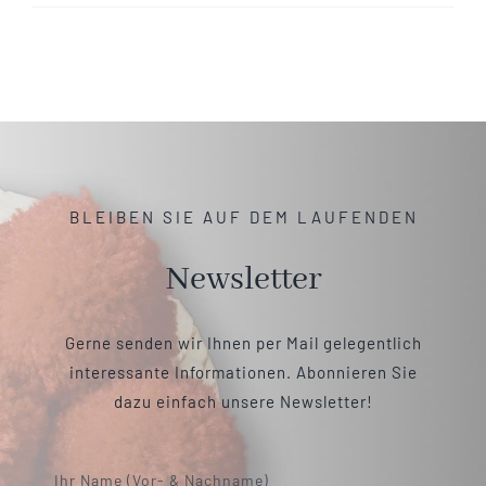
BLEIBEN SIE AUF DEM LAUFENDEN
Newsletter
Gerne senden wir Ihnen per Mail gelegentlich
interessante Informationen. Abonnieren Sie
dazu einfach unsere Newsletter!
Ihr Name (Vor- & Nachname)