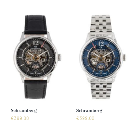
Mechanikuhren
Active Watches
Tourbillons
News
Geschichte
Händler
Schramberg
Schramberg
€
399,00
€
399,00
Kontakt