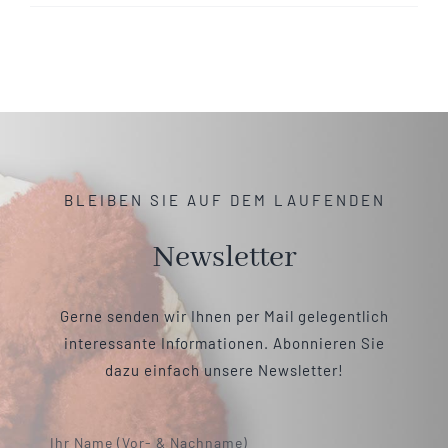
BLEIBEN SIE AUF DEM LAUFENDEN
Newsletter
Gerne senden wir Ihnen per Mail gelegentlich
interessante Informationen. Abonnieren Sie
dazu einfach unsere Newsletter!
Ihr Name (Vor- & Nachname)