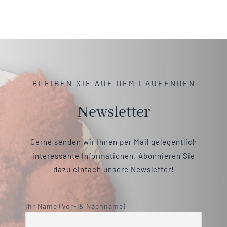
BLEIBEN SIE AUF DEM LAUFENDEN
Newsletter
Gerne senden wir Ihnen per Mail gelegentlich
interessante Informationen. Abonnieren Sie
dazu einfach unsere Newsletter!
Ihr Name (Vor- & Nachname)