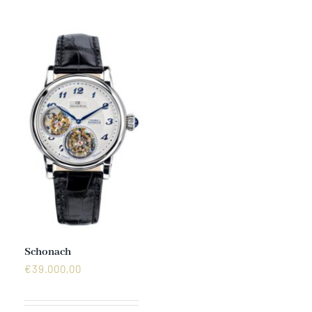
Mechanikuhren
Active Watches
Tourbillons
News
Geschichte
Händler
Schonach
€
39.000,00
Kontakt