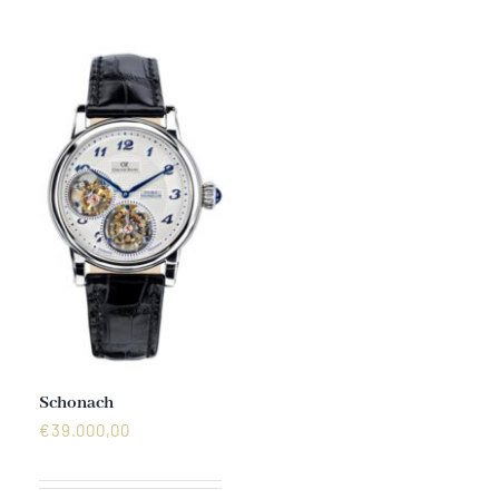
Mechanikuhren
Active Watches
Tourbillons
News
Geschichte
Händler
Schonach
€
39.000,00
Kontakt