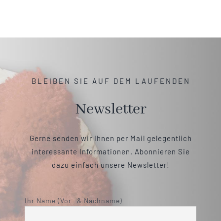
BLEIBEN SIE AUF DEM LAUFENDEN
Newsletter
Gerne senden wir Ihnen per Mail gelegentlich
interessante Informationen. Abonnieren Sie
dazu einfach unsere Newsletter!
Ihr Name (Vor- & Nachname)