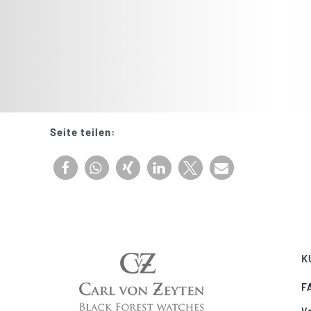
Seite teilen:
K
F