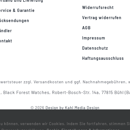
ersand und Lieferung
Widerrufsrecht
ervice & Garantie
Vertrag widerrufen
ücksendungen
AGB
ändler
Impressum
ontakt
Datenschutz
Haftungsausschluss
Mehrwertsteuer zzgl. Versandkosten und ggf. Nachnahmegebühren,
n, Black Forest Watches, Robert-Bosch-Str. 14a, 77815 Bühl (
© 2026
Design by Kahl Media Design
zu können, verwenden wir Cookies. Indem Sie fortfahren, stimmen 