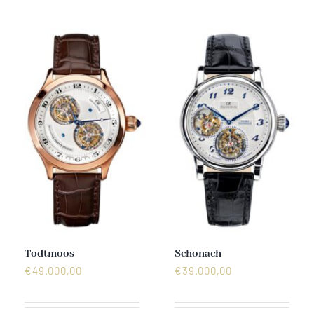
Mechanikuhren
Active Watches
Tourbillons
News
Geschichte
Händler
Todtmoos
Schonach
€
49.000,00
€
39.000,00
Kontakt