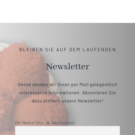
BLEIBEN SIE AUF DEM LAUFENDEN
Newsletter
Gerne senden wir Ihnen per Mail gelegentlich
interessante Informationen. Abonnieren Sie
dazu einfach unsere Newsletter!
Ihr Name (Vor- & Nachname)