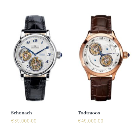
Mechanikuhren
Active Watches
Tourbillons
News
Geschichte
Händler
Schonach
Todtmoos
€
39.000,00
€
49.000,00
Kontakt