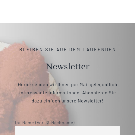
BLEIBEN SIE AUF DEM LAUFENDEN
Newsletter
Gerne senden wir Ihnen per Mail gelegentlich
interessante Informationen. Abonnieren Sie
dazu einfach unsere Newsletter!
Ihr Name (Vor- & Nachname)