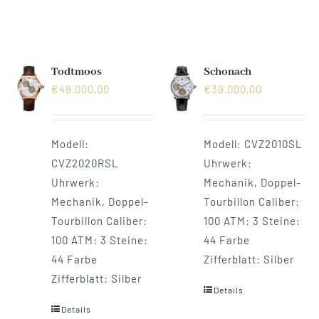
Mechanikuhren
Active Watches
Todtmoos
Schonach
€
49.000,00
€
39.000,00
Tourbillons
News
Modell:
Modell: CVZ2010SL
CVZ2020RSL
Uhrwerk:
Uhrwerk:
Mechanik, Doppel-
Geschichte
Mechanik, Doppel-
Tourbillon Caliber:
Tourbillon Caliber:
100 ATM: 3 Steine:
Händler
100 ATM: 3 Steine:
44 Farbe
44 Farbe
Zifferblatt: Silber
Zifferblatt: Silber
Kontakt
Details
Details