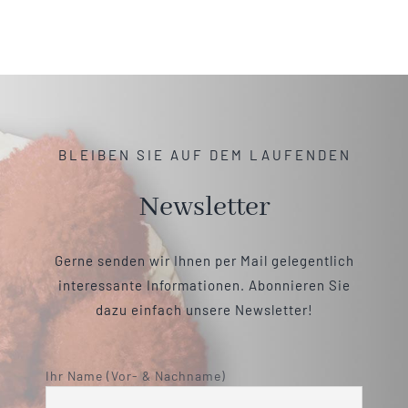
BLEIBEN SIE AUF DEM LAUFENDEN
Newsletter
Gerne senden wir Ihnen per Mail gelegentlich
interessante Informationen. Abonnieren Sie
dazu einfach unsere Newsletter!
Ihr Name (Vor- & Nachname)