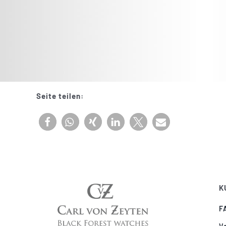
Seite teilen:
K
F