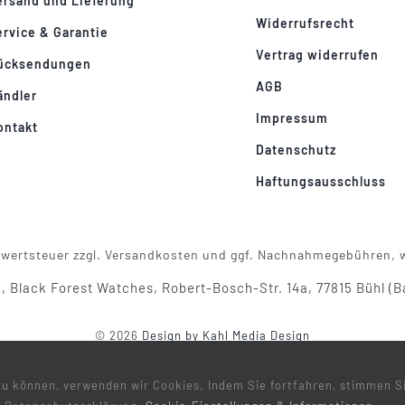
ersand und Lieferung
Widerrufsrecht
ervice & Garantie
Vertrag widerrufen
ücksendungen
AGB
ändler
Impressum
ontakt
Datenschutz
Haftungsausschluss
Mehrwertsteuer zzgl. Versandkosten und ggf. Nachnahmegebühren,
n, Black Forest Watches, Robert-Bosch-Str. 14a, 77815 Bühl (
© 2026
Design by Kahl Media Design
zu können, verwenden wir Cookies. Indem Sie fortfahren, stimmen 