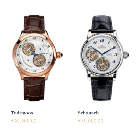
Mechanikuhren
Active Watches
Tourbillons
News
Geschichte
Händler
Todtmoos
Schonach
€
49.000,00
€
39.000,00
Kontakt