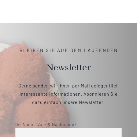
BLEIBEN SIE AUF DEM LAUFENDEN
Newsletter
Gerne senden wir Ihnen per Mail gelegentlich
interessante Informationen. Abonnieren Sie
dazu einfach unsere Newsletter!
Ihr Name (Vor- & Nachname)