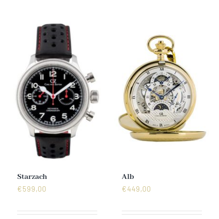
Mechanikuhren
Active Watches
Tourbillons
News
Geschichte
Händler
Starzach
Alb
€
599,00
€
449,00
Kontakt