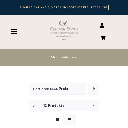
Zum
Inhalt
springen
Toggle
Navigation
Suche
nach:
Mechanikuhren
Start
Sortieren nach
Preis
Shop
Zeige
12 Produkte
Automatikuhren