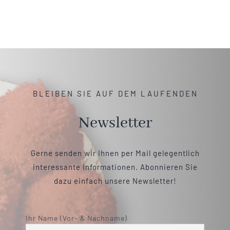
BLEIBEN SIE AUF DEM LAUFENDEN
Newsletter
Gerne senden wir Ihnen per Mail gelegentlich
interessante Informationen. Abonnieren Sie
dazu einfach unsere Newsletter!
Ihr Name (Vor- & Nachname)