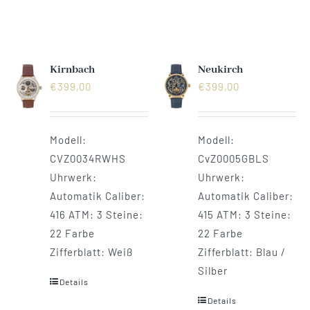
Mechanikuhren
Active Watches
Kirnbach
Neukirch
€
399,00
€
399,00
Tourbillons
News
Modell:
Modell:
CVZ0034RWHS
CvZ0005GBLS
Uhrwerk:
Uhrwerk:
Geschichte
Automatik Caliber:
Automatik Caliber:
416 ATM: 3 Steine:
415 ATM: 3 Steine:
Händler
22 Farbe
22 Farbe
Zifferblatt: Weiß
Zifferblatt: Blau /
Silber
Kontakt
Details
Details